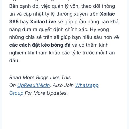
Bên cạnh đó, việc quản lý vốn, theo dõi thông
tin và cập nhật tỷ lệ thường xuyên trên
Xoilac
365
hay
Xoilac Live
sẽ góp phần nâng cao khả
năng đưa ra quyết định chính xác. Hy vọng
những chia sẻ trên sẽ giúp bạn hiểu sâu hơn về
các cách đặt kèo bóng đá
và có thêm kinh
nghiệm khi tham khảo các tỷ lệ trước mỗi trận
đấu.
Read More Blogs Like This
On
UpResultNicin
. Also Join
Whatsapp
Group
For More Updates.