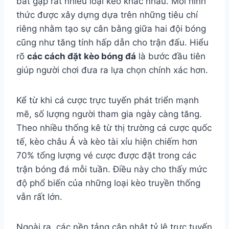
bắt gặp rất nhiều loại kèo khác nhau. Mỗi hình
thức được xây dựng dựa trên những tiêu chí
riêng nhằm tạo sự cân bằng giữa hai đội bóng
cũng như tăng tính hấp dẫn cho trận đấu. Hiểu
rõ
các cách đặt kèo bóng đá
là bước đầu tiên
giúp người chơi đưa ra lựa chọn chính xác hơn.
Kể từ khi cá cược trực tuyến phát triển mạnh
mẽ, số lượng người tham gia ngày càng tăng.
Theo nhiều thống kê từ thị trường cá cược quốc
tế, kèo châu Á và kèo tài xỉu hiện chiếm hơn
70% tổng lượng vé cược được đặt trong các
trận bóng đá mỗi tuần. Điều này cho thấy mức
độ phổ biến của những loại kèo truyền thống
vẫn rất lớn.
Ngoài ra, các nền tảng cập nhật tỷ lệ trực tuyến