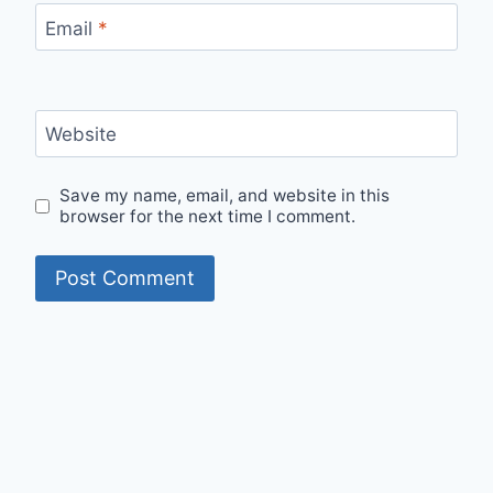
Email
*
Website
Save my name, email, and website in this
browser for the next time I comment.