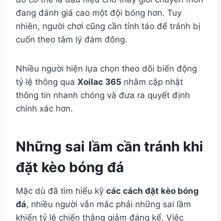
đang đánh giá cao một đội bóng hơn. Tuy
nhiên, người chơi cũng cần tỉnh táo để tránh bị
cuốn theo tâm lý đám đông.
Nhiều người hiện lựa chọn theo dõi biến động
tỷ lệ thông qua
Xoilac 365
nhằm cập nhật
thông tin nhanh chóng và đưa ra quyết định
chính xác hơn.
Những sai lầm cần tránh khi
đặt kèo bóng đá
Mặc dù đã tìm hiểu kỹ
các cách đặt kèo bóng
đá
, nhiều người vẫn mắc phải những sai lầm
khiến tỷ lệ chiến thắng giảm đáng kể. Việc