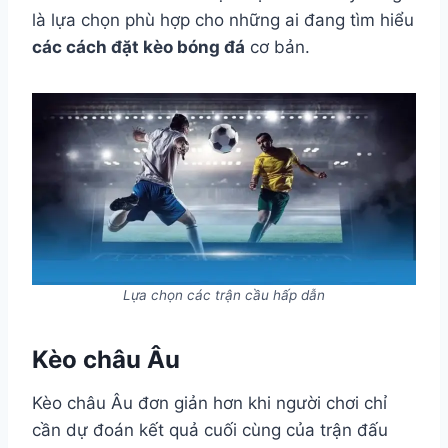
là lựa chọn phù hợp cho những ai đang tìm hiểu
các cách đặt kèo bóng đá
cơ bản.
Lựa chọn các trận cầu hấp dẫn
Kèo châu Âu
Kèo châu Âu đơn giản hơn khi người chơi chỉ
cần dự đoán kết quả cuối cùng của trận đấu