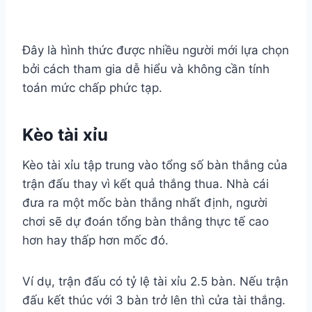
Đây là hình thức được nhiều người mới lựa chọn
bởi cách tham gia dễ hiểu và không cần tính
toán mức chấp phức tạp.
Kèo tài xỉu
Kèo tài xỉu tập trung vào tổng số bàn thắng của
trận đấu thay vì kết quả thắng thua. Nhà cái
đưa ra một mốc bàn thắng nhất định, người
chơi sẽ dự đoán tổng bàn thắng thực tế cao
hơn hay thấp hơn mốc đó.
Ví dụ, trận đấu có tỷ lệ tài xỉu 2.5 bàn. Nếu trận
đấu kết thúc với 3 bàn trở lên thì cửa tài thắng.