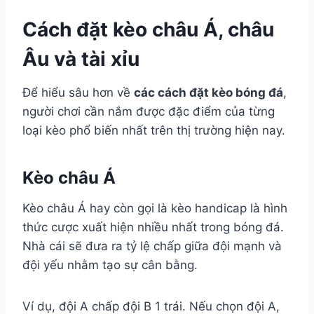
Cách đặt kèo châu Á, châu
Âu và tài xỉu
Để hiểu sâu hơn về
các cách đặt kèo bóng đá
,
người chơi cần nắm được đặc điểm của từng
loại kèo phổ biến nhất trên thị trường hiện nay.
Kèo châu Á
Kèo châu Á hay còn gọi là kèo handicap là hình
thức cược xuất hiện nhiều nhất trong bóng đá.
Nhà cái sẽ đưa ra tỷ lệ chấp giữa đội mạnh và
đội yếu nhằm tạo sự cân bằng.
Ví dụ, đội A chấp đội B 1 trái. Nếu chọn đội A,