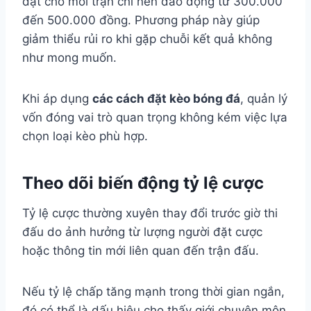
đặt cho mỗi trận chỉ nên dao động từ 300.000
đến 500.000 đồng. Phương pháp này giúp
giảm thiểu rủi ro khi gặp chuỗi kết quả không
như mong muốn.
Khi áp dụng
các cách đặt kèo bóng đá
, quản lý
vốn đóng vai trò quan trọng không kém việc lựa
chọn loại kèo phù hợp.
Theo dõi biến động tỷ lệ cược
Tỷ lệ cược thường xuyên thay đổi trước giờ thi
đấu do ảnh hưởng từ lượng người đặt cược
hoặc thông tin mới liên quan đến trận đấu.
Nếu tỷ lệ chấp tăng mạnh trong thời gian ngắn,
đó có thể là dấu hiệu cho thấy giới chuyên môn