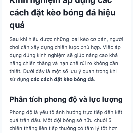
cách đặt kèo bóng đá hiệu
quả
Sau khi hiểu được những loại kèo cơ bản, người
chơi cần xây dựng chiến lược phù hợp. Việc áp
dụng đúng kinh nghiệm sẽ giúp nâng cao khả
năng chiến thắng và hạn chế rủi ro không cần
thiết. Dưới đây là một số lưu ý quan trọng khi
sử dụng
các cách đặt kèo bóng đá
.
Phân tích phong độ và lực lượng
Phong độ là yếu tố ảnh hưởng trực tiếp đến kết
quả trận đấu. Một đội bóng sở hữu chuỗi 5
chiến thắng liên tiếp thường có tâm lý tốt hơn