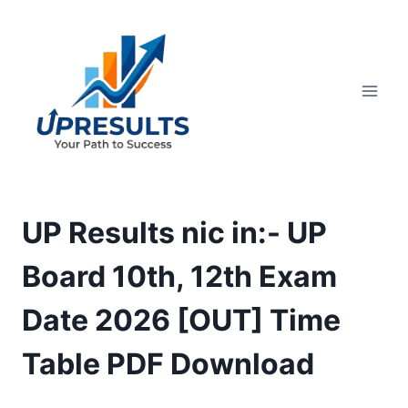
Skip
to
content
UP Results nic in:- UP
Board 10th, 12th Exam
Date 2026 [OUT] Time
Table PDF Download